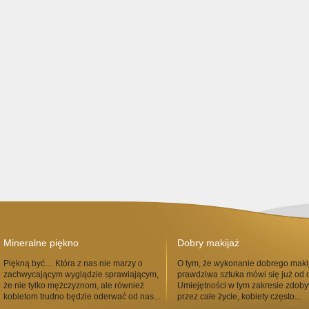
Mineralne piękno
Dobry makijaż
Piękną być… Która z nas nie marzy o
O tym, że wykonanie dobrego maki
zachwycającym wyglądzie sprawiającym,
prawdziwa sztuka mówi się już od
że nie tylko mężczyznom, ale również
Umiejętności w tym zakresie zdoby
kobietom trudno będzie oderwać od nas...
przez całe życie, kobiety często...